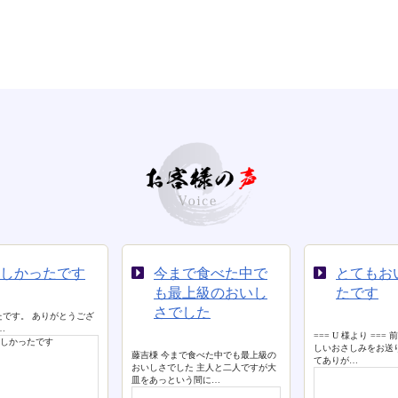
しかったです
今まで食べた中で
とてもお
も最上級のおいし
たです
さでした
たです。 ありがとうござ
…
=== U 様より ===
しいおさしみをお送
藤吉棅 今まで食べた中でも最上級の
てありが…
おいしさでした 主人と二人ですが大
皿をあっという間に…