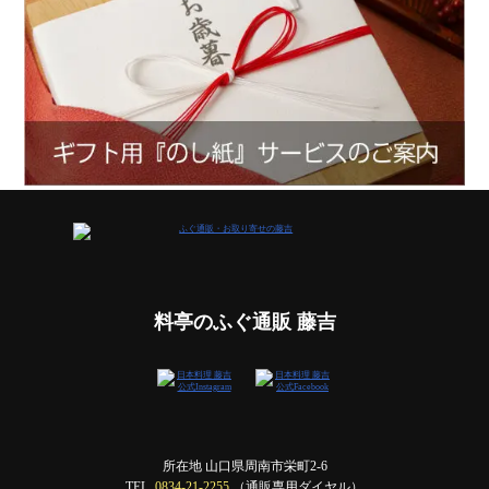
料亭のふぐ通販 藤吉
所在地 山口県周南市栄町2-6
TEL.
0834-21-2255
（通販専用ダイヤル）