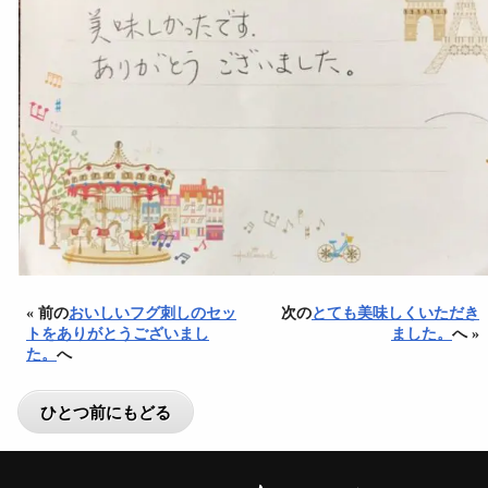
« 前の
おいしいフグ刺しのセッ
次の
とても美味しくいただき
トをありがとうございまし
ました。
へ »
た。
へ