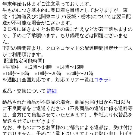
年末年始も休まずご注文承っております。
生ものにつき基本的に翌日着を目標としておりますが、東
北・北海道及び北関東エリア(茨城・栃木)については翌日配
送が不可能な場合がございます。
２日後に届きますとお刺身の歯ごたえなどが若干落ちますの
で、予めご了承願います。ちり鍋用などは問題ございませ
ん。
下記の時間帯より、クロネコヤマトの配達時間指定サービス
がご利用頂けます。
[配達指定可能時間]
●
午前中
●
12時〜14時
●
14時〜16時
●
16時〜18時
●
18時〜20時
●
20時〜21時
※通販は全国対応です。対応エリア一覧は
コチラ»
返品・交換について
詳細
納品された商品が不良品の場合、商品お届け日から7日以内
に不良商品をご返送ください（不良商品の返送に係る送料等
は、当方にて負担させていただきます）。弊社より代替品を
配送させていただきます。
なお、生ものにつきお客様のご都合による返品は、受け付け
ておりません。予めご了承下さいますようお願い申し上げま