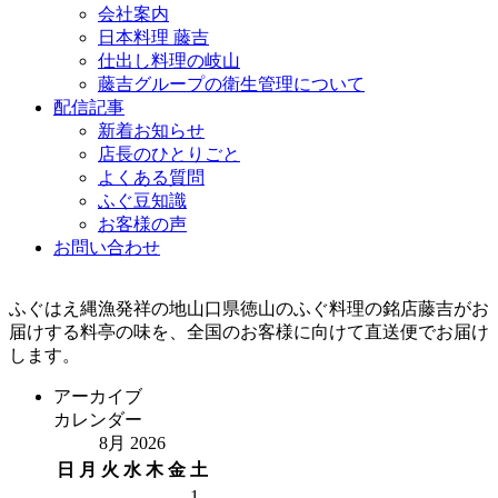
会社案内
日本料理 藤吉
仕出し料理の岐山
藤吉グループの衛生管理について
配信記事
新着お知らせ
店長のひとりごと
よくある質問
ふぐ豆知識
お客様の声
お問い合わせ
ふぐはえ縄漁発祥の地山口県徳山のふぐ料理の銘店藤吉がお
届けする料亭の味を、全国のお客様に向けて直送便でお届け
します。
アーカイブ
カレンダー
8月 2026
日
月
火
水
木
金
土
1