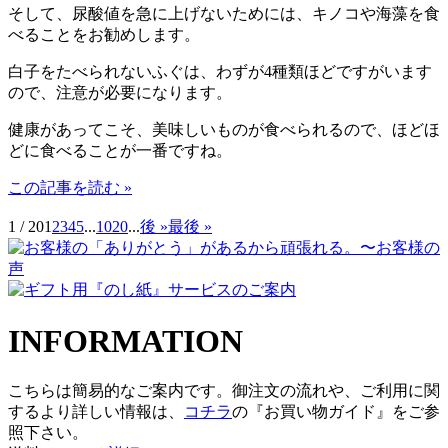
そして、尿酸値を急に上げないためには、キノコや海藻を食
べることをお勧めします。
白子をたべられないふぐは、わずが4種類ほどですがいます
ので、注意が必要になります。
健康があってこそ、美味しいものが食べられるので、ほどほ
どに食べることが一番ですね。
この記事を読む »
1 / 20
1
2
3
4
5
...
10
20
...
後 »
最後 »
INFORMATION
こちらは簡易的なご案内です。御注文の流れや、ご利用に関
するより詳しい情報は、
コチラ
の『お買い物ガイド』をご参
照下さい。