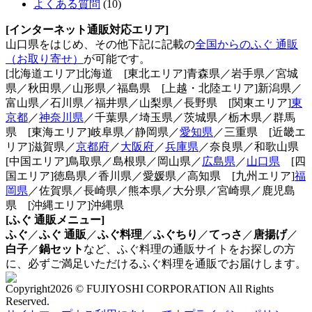
よくある質問
(10)
[インターネット通販対応エリア]
山口県をはじめ、その他下記に記載の
全国からのふぐ 通販
（お取り寄せ）
が可能です。
[北海道エリア]北海道 [東北エリア]青森県／岩手県／宮城
県／秋田県／山形県／福島県 [上越・北陸エリア]新潟県／
富山県／石川県／福井県／山梨県／長野県 [関東エリア]
東
京都
／
神奈川県
／千葉県／埼玉県／茨城県／栃木県／群馬
県 [東海エリア]岐阜県／静岡県／
愛知県
／三重県 [近畿エ
リア]滋賀県／
京都府
／
大阪府
／
兵庫県
／奈良県／和歌山県
[中国エリア]鳥取県／島根県／岡山県／
広島県
／
山口県
[四
国エリア]徳島県／香川県／愛媛県／高知県 [九州エリア]
福
岡県
／佐賀県／長崎県／熊本県／大分県／宮崎県／鹿児島
県 [沖縄エリア]沖縄県
[ふぐ 通販メニュー]
ふぐ
／
ふぐ 通販
／
ふぐ料理
／
ふぐちり
／
てっさ
／
唐揚げ
／
白子
／
鍋セット
など、ふぐ料理の通販サイトをお探しの方
に、必ずご満足いただけるふぐ料理を通販でお届けします。
Copyright
2026 © FUJIYOSHI CORPORATION
All Rights
Reserved.