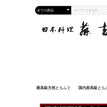
最高級天然とらふぐ
国内産高級とら
料理と白子セット(天然)
ちり鍋と白子セット(天
追加オプション(天然)
ちり鍋セット(天然)
冷凍商品（天然）
刺身セット(天然)
料理セット(天然)
野菜なし(天然)
野菜付き(天然)
料理と白子セット
ちり鍋と白子セッ
追加オプション(
ちり鍋セット(国
冷凍商品（国
刺身セット(国
料理セット(国
野菜なし(国産
野菜付き(国産
然)
産)