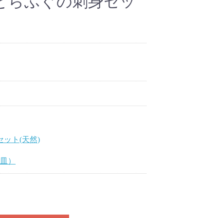
とらふぐの刺身セッ
）
セット(天然)
1皿）