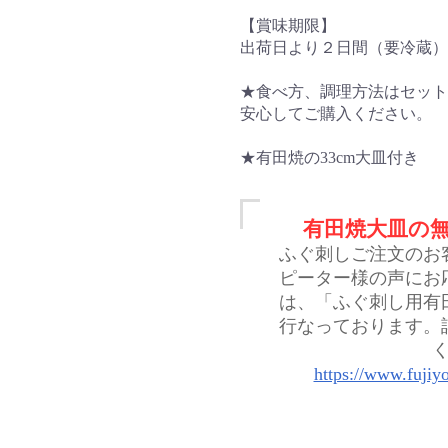
【賞味期限】
出荷日より２日間（要冷蔵）
★食べ方、調理方法はセット
安心してご購入ください。
★有田焼の33cm大皿付き
有田焼大皿の
ふぐ刺しご注文のお
ピーター様の声にお
は、「ふぐ刺し用有
行なっております。
https://www.fujiy