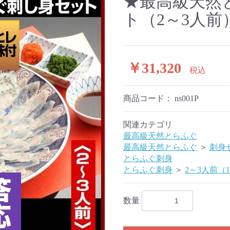
★最高級天然
ト（2～3人前
￥31,320
税込
商品コード：
ns001P
関連カテゴリ
最高級天然とらふぐ
最高級天然とらふぐ
＞
刺身
とらふぐ刺身
とらふぐ刺身
＞
2～3人前（
数量