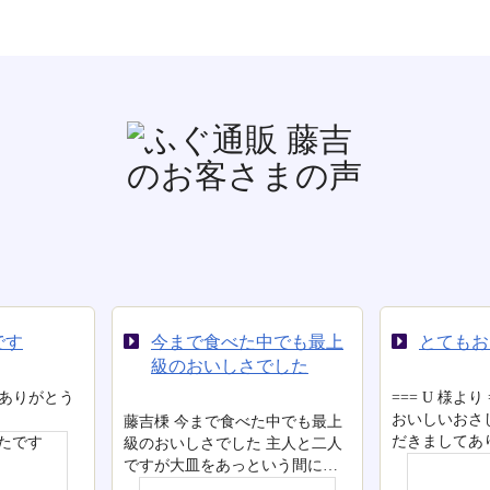
べた中でも最上
とてもおいしかったです
美味
しさでした
た。
=== U 様より === 前略 いつも、
おいしいおさしみをお送りいた
食べた中でも最上
=== T 
だきましてありが…
した 主人と二人
だきまし
っという間に…
た。 &n