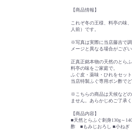
【商品情報】
これぞ冬の王様、料亭の味、
人前）です。
※写真は実際に当店藤吉で調
メージと異なる場合がござい
正真正銘本物の天然のとらふ
料亭の味をご家庭で。
ふぐ皮・薬味・ひれをセット
当店特製ふぐ専用ポン酢でど
※こちらの商品は天候などの
ません。あらかじめご了承く
【商品内容】
■天然とらふぐ刺身130g～1
酢 ■もみじおろし ■小ね