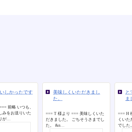
しくいただきまし
とても美味しくいただき
ました。
=
た
様より === 美味しくいた
=== H 様より === とても美味し
た
た。 ごちそうさまでし
くいただきました。 ご馳走さま
…
でした。 …