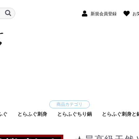
新規会員登録
お
ふぐ
とらふぐ刺身
とらふぐちり鍋
とらふぐ刺身と
(国産)
ト(国
国産)
産)
産）
産)
産)
)
)
2～3人前（1皿）
4～5人前（2皿）
2～3人前
3～4人前
4～5人前
2～3人前（1箱
4～5人前（2箱