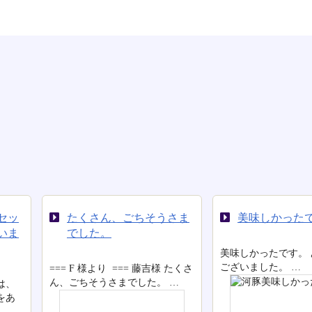
そうさま
美味しかったです
今まで食
級のおい
美味しかったです。 ありがとう
ございました。 …
藤吉様 たくさ
藤吉棅 今まで
た。 …
級のおいしさで
ですが大皿をあ