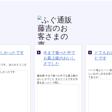
まで食べた中で
とてもおいしかっ
美味しく
最上級のおいし
たです
ました。
でした
=== U 様より === 前略 いつも、おい
=== T 様より ==
しいおさしみをお送りいただきまし
ました。 ごちそう
まで食べた中でも最上級の
てありが…
&n…
した 主人と二人ですが大
いう間に…