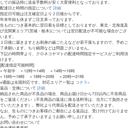
しての振込時に送金手数料が安く大変便利となっております。
配達日と時間の指定について
詳細
指定日可能は注文確定日より２日後からです。
年末年始も休まずご注文承っております。
生ものにつき基本的に翌日着を目標としておりますが、東北・北海道及
び北関東エリア(茨城・栃木)については翌日配送が不可能な場合がござ
います。
２日後に届きますとお刺身の歯ごたえなどが若干落ちますので、予めご
了承願います。ちり鍋用などは問題ございません。
下記の時間帯より、クロネコヤマトの配達時間指定サービスがご利用頂
けます。
[配達指定可能時間]
●
午前中
●
12時〜14時
●
14時〜16時
●
16時〜18時
●
18時〜20時
●
20時〜21時
※通販は全国対応です。対応エリア一覧は
コチラ»
返品・交換について
詳細
納品された商品が不良品の場合、商品お届け日から7日以内に不良商品
をご返送ください（不良商品の返送に係る送料等は、当方にて負担させ
ていただきます）。弊社より代替品を配送させていただきます。
なお、生ものにつきお客様のご都合による返品は、受け付けておりませ
ん。予めご了承下さいますようお願い申し上げます。
お問い合わせについて
藤吉通販事業部