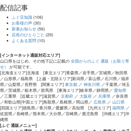
配信記事
ふぐ豆知識
(106)
お客様の声
(30)
新着お知らせ
(56)
店長のひとりごと
(29)
よくある質問
(10)
[インターネット通販対応エリア]
山口県をはじめ、その他下記に記載の
全国からのふぐ 通販（お取り寄
せ）
が可能です。
[北海道エリア]北海道 [東北エリア]青森県／岩手県／宮城県／秋田県
／山形県／福島県 [上越・北陸エリア]新潟県／富山県／石川県／福井
県／山梨県／長野県 [関東エリア]
東京都
／
神奈川県
／千葉県／埼玉
県／茨城県／栃木県／群馬県 [東海エリア]岐阜県／静岡県／
愛知県
／三重県 [近畿エリア]滋賀県／
京都府
／
大阪府
／
兵庫県
／奈良県
／和歌山県[中国エリア]鳥取県／島根県／岡山県／
広島県
／
山口県
[四国エリア]徳島県／香川県／愛媛県／高知県 [九州エリア]
福岡県
／
佐賀県／長崎県／熊本県／大分県／宮崎県／鹿児島県 [沖縄エリア]沖
縄県
[ふぐ 通販メニュー]
ふぐ
／
ふぐ 通販
／
ふぐ料理
／
ふぐちり
／
てっさ
／
唐揚げ
／
白子