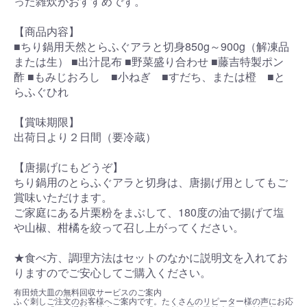
った雑炊がおすすめです。
【商品内容】
■ちり鍋用天然とらふぐアラと切身850g～900g（解凍品
または生） ■出汁昆布 ■野菜盛り合わせ ■藤吉特製ポン
酢 ■もみじおろし ■小ねぎ ■すだち、または橙 ■と
らふぐひれ
【賞味期限】
出荷日より２日間（要冷蔵）
【唐揚げにもどうぞ】
ちり鍋用のとらふぐアラと切身は、唐揚げ用としてもご
賞味いただけます。
ご家庭にある片栗粉をまぶして、180度の油で揚げて塩
や山椒、柑橘を絞って召し上がってください。
★食べ方、調理方法はセットのなかに説明文を入れてお
りますのでご安心してご購入ください。
有田焼大皿の無料回収サービスのご案内
ふぐ刺しご注文のお客様へご案内です。たくさんのリピーター様の声にお応