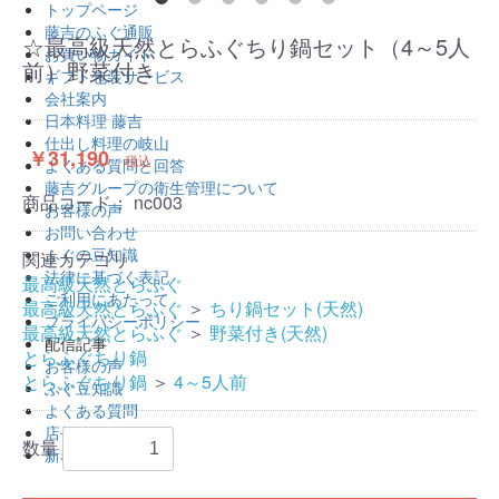
トップページ
藤吉のふぐ通販
☆最高級天然とらふぐちり鍋セット（4～5人
お買い物ガイド
前）野菜付き
ギフト包装サービス
会社案内
日本料理 藤吉
仕出し料理の岐山
￥31,190
税込
よくある質問と回答
藤吉グループの衛生管理について
商品コード：
nc003
お客様の声
お問い合わせ
ふぐの豆知識
関連カテゴリ
法律に基づく表記
最高級天然とらふぐ
ご利用にあたって
最高級天然とらふぐ
＞
ちり鍋セット(天然)
プライバシーポリシー
最高級天然とらふぐ
＞
野菜付き(天然)
配信記事
とらふぐちり鍋
お客様の声
とらふぐちり鍋
＞
4～5人前
ふぐ豆知識
よくある質問
店長のひとりごと
数量
新着お知らせ