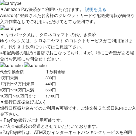
▼Amazon Pay決済がご利用いただけます。
説明を見る
Amazonに登録されたお客様のクレジットカードや配送先情報が面倒な
入力作業なしでご利用いただけてとても便利です。
▼
ゆうパック又は、クロネコヤマト
の代引き決済
ゆうパック又は、クロネコヤマト
のコレクトサービスがご利用頂けま
す。代引き手数料についてはご負担下さい。
※宅配業者の選択は当店でおこなっておりますが、特にご希望がある場
合はお気軽にお問合せください。
代金引換金額
手数料金額
1万円未満
330円
1万円〜3万円未満
440円
3万円〜10万円未満
660円
10万円〜30万円まで
1,100円
▼銀行口座振込(先払い)
銀行口座振り込みでのご利用も可能です。ご注文後５営業日以内にご入
金下さい。
●
PayPay銀行がご利用可能です。
※ご入金確認後の発送とさせていただいております。
※PayPay銀行は、ATM及びインターネットバンキングサービスを利用