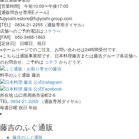
[営業時間] 午前10:00〜午後17:00
[通販問合せ専用Eメール]
fujiyoshi.estore@fujiyoshi-group.com
[TEL] 0834-21-2255（
通販専用ダイヤル
）
店舗へのご予約電話は
コチラ
へ
[FAX] 050-3488-1863
[定休日] 日曜日、祝日
※ホームページでのご注文、お問い合わせは24時間受付です。
※こちらは通販事業部です。日本料理藤吉または藤吉グループ各店舗へ
のお問合せ、ご予約は
コチラ
からどうぞ。
料亭のふぐ通販 藤吉
所在地 山口県周南市栄町2-6
TEL.
0834-21-2255
（通販専用ダイヤル）
毎週日曜 祝日 年始
藤吉のふぐ通販
藤吉のふぐ通販