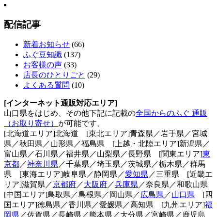
配信記事
新着お知らせ
(66)
ふぐ豆知識
(137)
お客様の声
(33)
店長のひとりごと
(29)
よくある質問
(10)
[インターネット通販対応エリア]
山口県をはじめ、その他下記に記載の
全国からのふぐ 通販
（お取り寄せ）
が可能です。
[北海道エリア]北海道 [東北エリア]青森県／岩手県／宮城
県／秋田県／山形県／福島県 [上越・北陸エリア]新潟県／
富山県／石川県／福井県／山梨県／長野県 [関東エリア]
東
京都
／
神奈川県
／千葉県／埼玉県／茨城県／栃木県／群馬
県 [東海エリア]岐阜県／静岡県／
愛知県
／三重県 [近畿エ
リア]滋賀県／
京都府
／
大阪府
／
兵庫県
／奈良県／和歌山県
[中国エリア]鳥取県／島根県／岡山県／
広島県
／
山口県
[四
国エリア]徳島県／香川県／愛媛県／高知県 [九州エリア]
福
岡県
／佐賀県／長崎県／熊本県／大分県／宮崎県／鹿児島