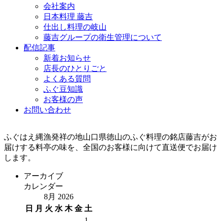
会社案内
日本料理 藤吉
仕出し料理の岐山
藤吉グループの衛生管理について
配信記事
新着お知らせ
店長のひとりごと
よくある質問
ふぐ豆知識
お客様の声
お問い合わせ
ふぐはえ縄漁発祥の地山口県徳山のふぐ料理の銘店藤吉がお
届けする料亭の味を、全国のお客様に向けて直送便でお届け
します。
アーカイブ
カレンダー
8月 2026
日
月
火
水
木
金
土
1