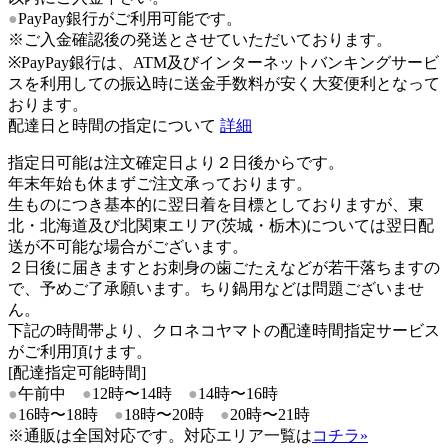
●
PayPay銀行がご利用可能です。
※ご入金確認後の発送とさせていただいております。
※PayPay銀行は、ATM及びインターネットバンキングサービ
スを利用しての振込時に送金手数料が安く大変便利となって
おります。
配達日と時間の指定について
詳細
指定日可能は注文確定日より２日後からです。
年末年始も休まずご注文承っております。
生ものにつき基本的に翌日着を目標としておりますが、東
北・北海道及び北関東エリア(茨城・栃木)については翌日配
送が不可能な場合がございます。
２日後に届きますとお刺身の歯ごたえなどが若干落ちますの
で、予めご了承願います。ちり鍋用などは問題ございませ
ん。
下記の時間帯より、クロネコヤマトの配達時間指定サービス
がご利用頂けます。
[配達指定可能時間]
●
午前中
●
12時〜14時
●
14時〜16時
●
16時〜18時
●
18時〜20時
●
20時〜21時
※通販は全国対応です。対応エリア一覧は
コチラ»